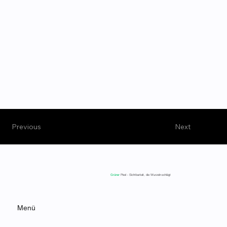
Previous
Next
Grüner
Pixel - Sichtbarkeit, die Wurzeln schlägt
Menü